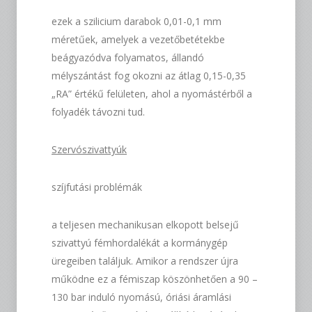
ezek a szilicium darabok 0,01-0,1 mm
méretűek, amelyek a vezetőbetétekbe
beágyazódva folyamatos, állandó
mélyszántást fog okozni az átlag 0,15-0,35
„RA” értékű felületen, ahol a nyomástérből a
folyadék távozni tud.
Szervószivattyúk
szíjfutási problémák
a teljesen mechanikusan elkopott belsejű
szivattyú fémhordalékát a kormánygép
üregeiben találjuk. Amikor a rendszer újra
működne ez a fémiszap köszönhetően a 90 –
130 bar induló nyomású, óriási áramlási