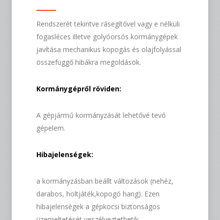
Rendszerét tekintve rásegítővel vagy e nélküli
fogasléces illetve golyóorsós kormánygépek
javítása mechanikus kopogás és olajfolyással
összefüggő hibákra megoldások.
Kormánygépről röviden:
A gépjármű kormányzását lehetővé tevő
gépelem.
Hibajelenségek:
a kormányzásban beállt változások (nehéz,
darabos, holtjáték,kopogó hang). Ezen
hibajelenségek a gépkocsi biztonságos
üzemeltetését veszélyeztethetik.