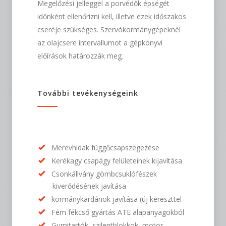
Megelőzési jelleggel a porvédők épségét
időnként ellenőrizni kell, illetve ezek időszakos
cseréje szükséges. Szervókormánygépeknél
az olajcsere intervallumot a gépkönyvi
előírások határozzák meg.
További tevékenységeink
Merevhidak függőcsapszegezése
Kerékagy csapágy felületeinek kijavítása
Csonkállvány gömbcsuklófészek
kiverődésének javítása
kormánykardánok javítása (új kereszttel
Fém fékcső gyártás ATE alapanyagokból
Gumitartók, szilentblokkok, motor-