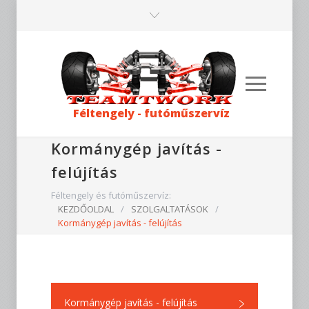
Féltengely - futóműszervíz
Kormánygép javítás -
felújítás
Féltengely és futóműszervíz:
KEZDŐOLDAL
/
SZOLGALTATÁSOK
/
Kormánygép javítás - felújítás
Kormánygép javítás - felújítás