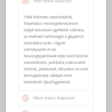
Miért minket válasszon?
Több évtizedes tapasztalattal,
folyamatos minőségellenőrzéssel
tudjuk bíztosítani ügyfeleink számára,
az elvárható tartósságot a gépjármű
használata során. Cégünk
személyautók és kis
haszongépjármûvek teljes körû futómű
szervízelésére, javítására szakosodott.
Futómû, javításokat, Idõszakos és eseti
átvizsgálásokat vállaljuk rövid
határidõvel, típusfüggetlenül.
Milyen árakon dolgozunk?