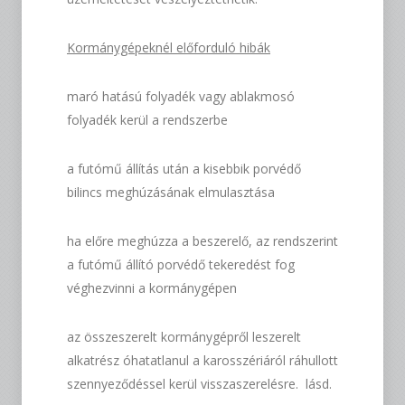
Kormánygépeknél előforduló hibák
maró hatású folyadék vagy ablakmosó
folyadék kerül a rendszerbe
a futómű állítás után a kisebbik porvédő
bilincs meghúzásának elmulasztása
ha előre meghúzza a beszerelő, az rendszerint
a futómű állító porvédő tekeredést fog
véghezvinni a kormánygépen
az összeszerelt kormánygépről leszerelt
alkatrész óhatatlanul a karosszériáról ráhullott
szennyeződéssel kerül visszaszerelésre. lásd.