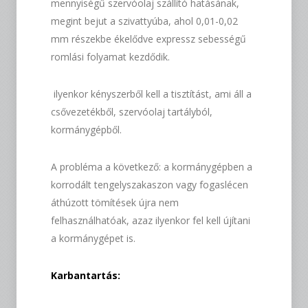
mennyiségű szervóolaj szállító hatásának,
megint bejut a szivattyúba, ahol 0,01-0,02
mm részekbe ékelődve expressz sebességű
romlási folyamat kezdődik.
ilyenkor kényszerből kell a tisztítást, ami áll a
csővezetékből, szervóolaj tartályból,
kormánygépből.
A probléma a következő: a kormánygépben a
korrodált tengelyszakaszon vagy fogaslécen
áthúzott tömítések újra nem
felhasználhatóak, azaz ilyenkor fel kell újítani
a kormánygépet is.
Karbantartás: