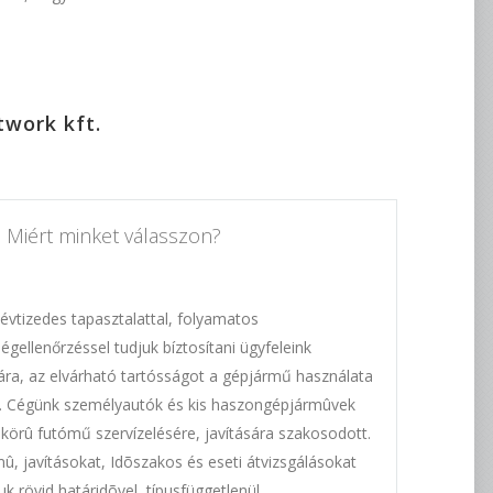
work kft.
Miért minket válasszon?
évtizedes tapasztalattal, folyamatos
égellenőrzéssel tudjuk bíztosítani ügyfeleink
ra, az elvárható tartósságot a gépjármű használata
. Cégünk személyautók és kis haszongépjármûvek
s körû futómű szervízelésére, javítására szakosodott.
û, javításokat, Idõszakos és eseti átvizsgálásokat
juk rövid határidõvel, típusfüggetlenül.