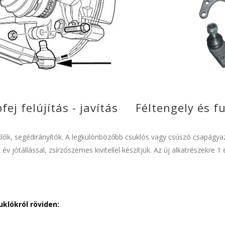
ej felújítás - javítás Féltengely és f
klók, segédirányítók. A legkülönbözőbb csuklós vagy csúszó csapág
 év jótállással, zsírzószemes kivitellel készítjük. Az új alkatrészekre 1 
klókról röviden: