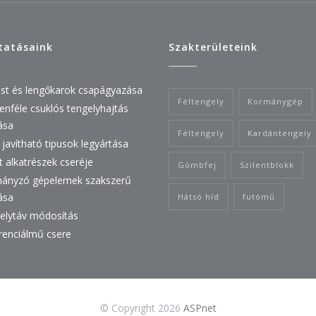
tatásaink
Szakterületeink
est és lengőkarok csapágyazása
Féltengely
Kormánygép
enféle csuklós tengelyhajtás
tása
Féltengely
Kardántengely
javítható tipusok legyártása
t alkatrészek cseréje
Gömbfej
Szilentblokk
ányzó gépelemek szakszerű
tása
Hátsó híd
futómű
elytáv módosítás
erenciálmű csere
© Copyright 2026
ASPnet