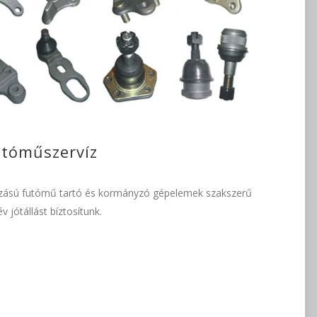
utóműszervíz
yazású futómű tartó és kormányzó gépelemek szakszerű
év jótállást bíztosítunk.