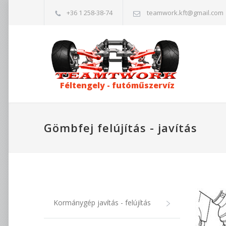
+36 1 258-38-74
teamwork.kft@gmail.com
Féltengely - futóműszervíz
Gömbfej felújítás - javítás
Kormánygép javítás - felújítás