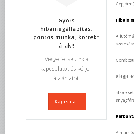
Gépjármű
Gyors
Hibajel
hibamegállapítás,
A futóműb
pontos munka, korrekt
szétesés
árak!!
Vegye fel velünk a
Gömbcsu
kapcsolatot és kérjen
a legjell
árajánlatot!
ritka ese
anyagfára
Kapcsolat
Karbant
A mai gé