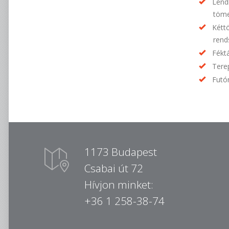
Lend
töme
Kétt
rend
Fékt
Tere
Futó
1173 Budapest
Csabai út 72
Hívjon minket:
+36 1 258-38-74