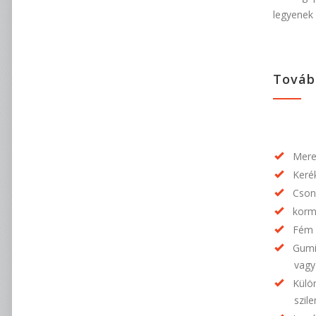
legyenek 
Továb
Mere
Kerék
Cson
korm
Fém 
Gumit
vagy
Külö
szile