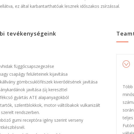
ellátva, ez által karbantarthatóak lesznek időszakos zsírzással.
bi tevékenységeink
Teamt
vhidak függőcsapszegezése
agy csapágy felületeinek kijavítása
kállvány gömbcsuklófészek kiverődésének javítása
Több 
ánykardánok javítása (új kereszttel
minős
fékcső gyártás ATE alapanyagokból
számá
artók, szilentblokkok, motor-váltóbakok vulkanizált
során
 szerelt rendszerben.
telje
nböző gumi receptóra igény szerint verseny
Futóm
ntkészítésnél.
vállal