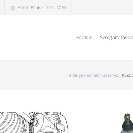
Hétfő - Péntek : 7:00 - 17.00
Főoldal
Szolgáltatások
Féltengely és futóműszervíz:
KEZD