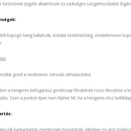
 futóművek (egyéb alkatrészek is) szükséges szögelmozdulást lógá
enségek:
ől kopogó hang hallatszik, instabil vezethetőség, rendellenesen ko
e.
kló
emzőbb gond a rendszeres zsírozás elmulasztása
tben a hengeres befogatású gömbcsap fészkének rossz illesztése a b
dás. Ezen a ponton ilyen nem léphet fel, ha a hengeres rész kellőké
artás:
pkocsik karbantartás-mentesnek mondottak, ellenben mi arra töreksz