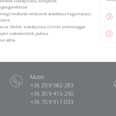
kerekek szabályozása, könnyítése,
gkiegyenlítéssel.
ömegű lendkerék rendszerek átalakítása hagyományos
szerre.
árcsa, fékdob, szabályozása 0,01mm pontossággal.
pjáró szabadonfutók javítása
mű állítás
Mobil:
+36 20 9 582-283
+36 30 9 413-250
+36 70 9 917-033