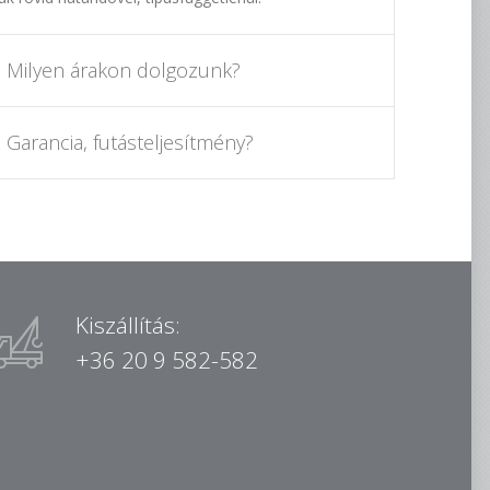
Milyen árakon dolgozunk?
Garancia, futásteljesítmény?
Kiszállítás:
+36 20 9 582-582