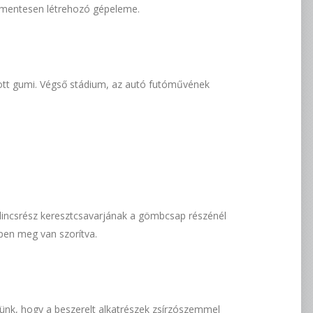
smentesen létrehozó gépeleme.
pott gumi. Végső stádium, az autó futóművének
ilincsrész keresztcsavarjának a gömbcsap részénél
ppen meg van szorítva.
ünk, hogy a beszerelt alkatrészek zsírzószemmel