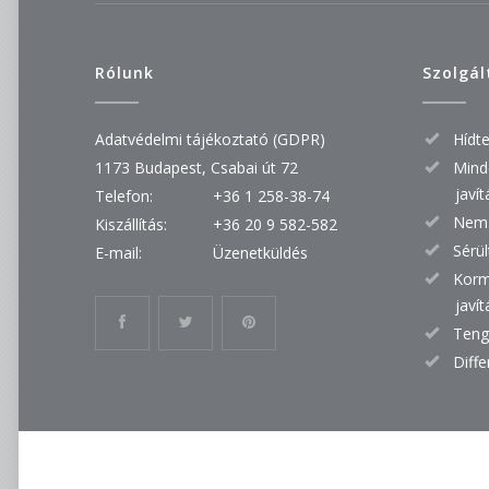
Rólunk
Szolgál
Adatvédelmi tájékoztató (GDPR)
Hídt
1173 Budapest, Csabai út 72
Mind
javí
Telefon:
+36 1 258-38-74
Nem 
Kiszállítás:
+36 20 9 582-582
Sérül
E-mail:
Üzenetküldés
Korm
javí
Teng
Diff