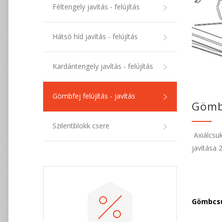
Féltengely javítás - felújítás
Hátsó híd javítás - felújítás
Kardántengely javítás - felújítás
Gömbfej felújítás - javítás
Gömbf
Szilentblokk csere
Axiálcsu
javítása 2
Gömbcsu