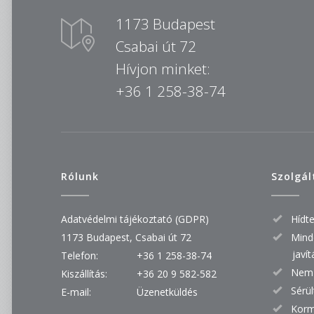
1173 Budapest
Csabai út 72
Hívjon minket:
+36 1 258-38-74
Rólunk
Szolgál
Adatvédelmi tájékoztató (GDPR)
Hídt
1173 Budapest, Csabai út 72
Mind
javí
Telefon:
+36 1 258-38-74
Nem 
Kiszállítás:
+36 20 9 582-582
Sérül
E-mail:
Üzenetküldés
Korm