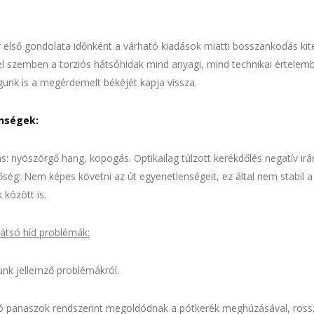
 első gondolata időnként a várható kiadások miatti bosszankodás ki
l szemben a torziós hátsóhidak mind anyagi, mind technikai értelem
lágunk is a megérdemelt békéjét kapja vissza.
enségek:
: nyöszörgő hang, kopogás. Optikailag túlzott kerékdőlés negatív irányb
ség: Nem képes követni az út egyenetlenségeit, ez által nem stabil a
 között is.
átsó híd problémák:
nk jellemző problémákról.
ó panaszok rendszerint megoldódnak a pótkerék meghúzásával, rossz 