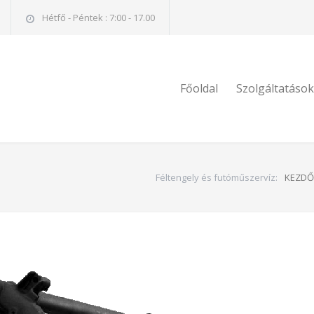
Hétfő - Péntek : 7:00 - 17.00
Főoldal
Szolgáltatások
Féltengely és futóműszervíz:
KEZDŐ