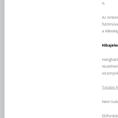
is.
Az ember
futóműve
a lelkivi
Hibajel
Hanghatás
Vezethető
viszonyok
Torziós h
Nem tudu
Előfordul