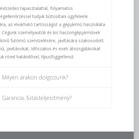
évtizedes tapasztalattal, folyamatos
égellenőrzéssel tudjuk bíztosítani ügyfeleink
ra, az elvárható tartósságot a gépjármű használata
. Cégünk személyautók és kis haszongépjármûvek
s körû futómű szervízelésére, javítására szakosodott.
û, javításokat, Idõszakos és eseti átvizsgálásokat
juk rövid határidõvel, típusfüggetlenül.
Milyen árakon dolgozunk?
Garancia, futásteljesítmény?