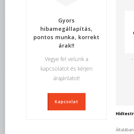
Gyors
hibamegállapítás,
pontos munka, korrekt
árak!!
Vegye fel velünk a
-
kapcsolatot és kérjen
árajánlatot!
Kapcsolat
Hídtestr
Általában