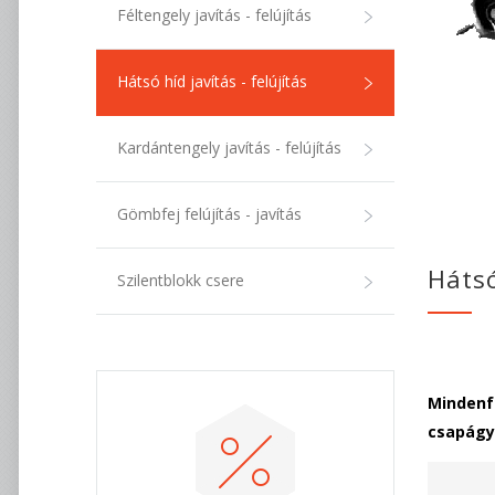
Féltengely javítás - felújítás
Hátsó híd javítás - felújítás
Kardántengely javítás - felújítás
Gömbfej felújítás - javítás
Hátsó
Szilentblokk csere
Mindenf
csapágya