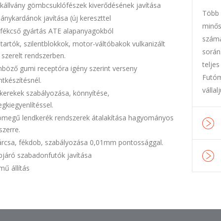
kállvány gömbcsuklófészek kiverődésének javítása
Több 
ánykardánok javítása (új kereszttel
minős
fékcső gyártás ATE alapanyagokból
számá
artók, szilentblokkok, motor-váltóbakok vulkanizált
során
 szerelt rendszerben.
telje
nböző gumi receptóra igény szerint verseny
Futóm
ntkészítésnél.
vállal
kerekek szabályozása, könnyítése,
gkiegyenlítéssel.
ömegű lendkerék rendszerek átalakítása hagyományos
szerre.
árcsa, fékdob, szabályozása 0,01mm pontossággal.
pjáró szabadonfutók javítása
mű állítás