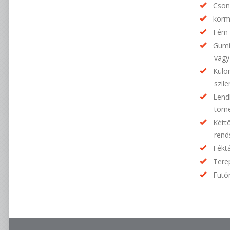
Cson
korm
Fém 
Gumit
vagy
Külö
szile
Lend
töme
Kétt
rend
Fékt
Tere
Futó