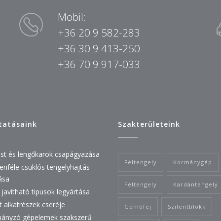
Mobil:
+36 20 9 582-283
+36 30 9 413-250
+36 70 9 917-033
tatásaink
Szakterületeink
est és lengőkarok csapágyazása
Féltengely
Kormánygép
enféle csuklós tengelyhajtás
tása
Féltengely
Kardántengely
javítható tipusok legyártása
t alkatrészek cseréje
Gömbfej
Szilentblokk
ányzó gépelemek szakszerű