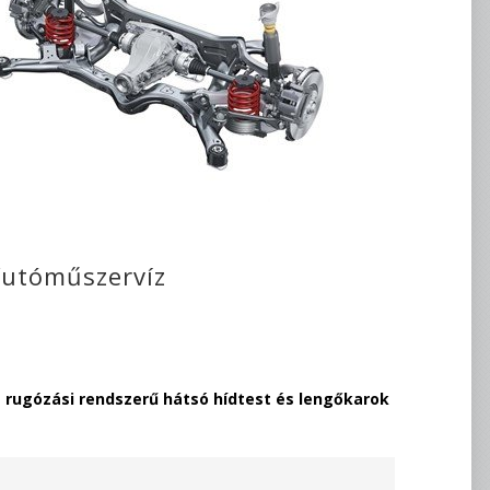
 futóműszervíz
 rugózási rendszerű hátsó hídtest és lengőkarok