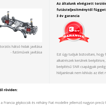
Az általunk elvégzett torzió
futásteljesítménytől függet
3 év garancia
 torziós hátsó hidak javítása
- futóművek javítása
Ezt úgy tudjuk biztosítani, hog
alkatrészek kerülnek beépítésre,
beépítésű SNR csapágyak pedig m
hídjainknak nem kihívás az élet 
ől röviden:
 a Francia gépkocsik és néhány Fiat modellre jellemző nagyon precíz há