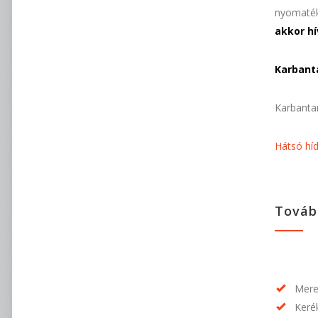
nyomatékk
akkor h
Karbant
Karbantar
Hátsó híd
Továb
Mere
Kerék