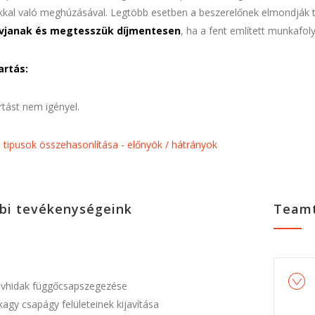
al való meghúzásával. Legtöbb esetben a beszerelőnek elmondják tel
ívjanak és megtesszük díjmentesen
, ha a fent említett munkaf
artás:
tást nem igényel.
 tipusok összehasonlítása - előnyök / hátrányok
bi tevékenységeink
Teamt
vhidak függőcsapszegezése
agy csapágy felületeinek kijavítása