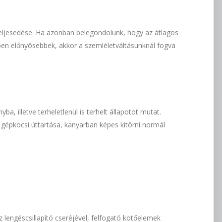
teljesedése. Ha azonban belegondolunk, hogy az átlagos
ben előnyösebbek, akkor a szemléletváltásunknál fogva
a, illetve terheletlenül is terhelt állapotot mutat.
 gépkocsi úttartása, kanyarban képes kitörni normál
lengéscsillapító cseréjével, felfogató kötőelemek