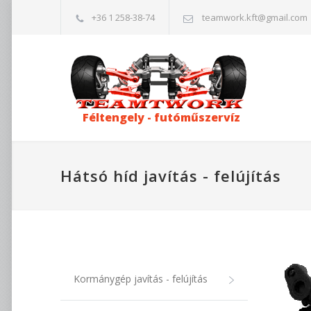
+36 1 258-38-74
teamwork.kft@gmail.com
Féltengely - futóműszervíz
Hátsó híd javítás - felújítás
Kormánygép javítás - felújítás