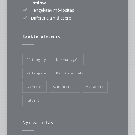
javítása
Tengelytáv módosítás
Differenciálmű csere
Szakterületeink
Féltengely
Kormánygép
Féltengely
Kardántengely
Gömbfej
Szilentblokk
Hátsó híd
futómű
Nyitvatartás