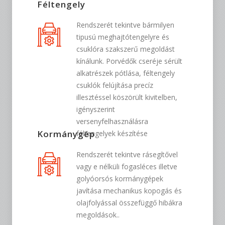
Féltengely
Rendszerét tekintve bármilyen
tipusú meghajtótengelyre és
csuklóra szakszerű megoldást
kínálunk. Porvédők cseréje sérült
alkatrészek pótlása, féltengely
csuklók felújítása precíz
illesztéssel köszörült kivitelben,
igényszerint
versenyfelhasználásra
Kormánygép
féltengelyek készítése
Rendszerét tekintve rásegítővel
vagy e nélküli fogasléces illetve
golyóorsós kormánygépek
javítása mechanikus kopogás és
olajfolyással összefüggő hibákra
megoldások..