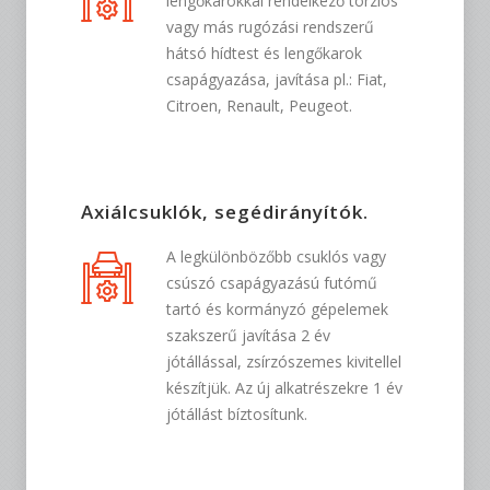
lengőkarokkal rendelkező torziós
vagy más rugózási rendszerű
hátsó hídtest és lengőkarok
csapágyazása, javítása pl.: Fiat,
Citroen, Renault, Peugeot.
Axiálcsuklók, segédirányítók.
A legkülönbözőbb csuklós vagy
csúszó csapágyazású futómű
tartó és kormányzó gépelemek
szakszerű javítása 2 év
jótállással, zsírzószemes kivitellel
készítjük. Az új alkatrészekre 1 év
jótállást bíztosítunk.