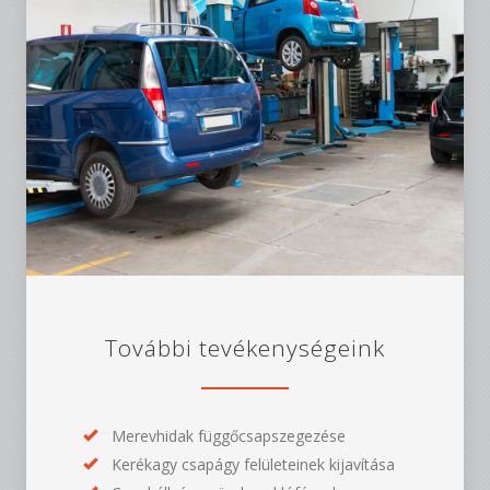
További tevékenységeink
Merevhidak függőcsapszegezése
Kerékagy csapágy felületeinek kijavítása