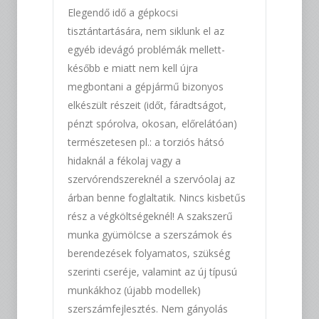
Elegendő idő a gépkocsi
tisztántartására, nem siklunk el az
egyéb idevágó problémák mellett-
később e miatt nem kell újra
megbontani a gépjármű bizonyos
elkészült részeit (időt, fáradtságot,
pénzt spórolva, okosan, előrelátóan)
természetesen pl.: a torziós hátsó
hidaknál a fékolaj vagy a
szervórendszereknél a szervóolaj az
árban benne foglaltatik. Nincs kisbetűs
rész a végköltségeknél! A szakszerű
munka gyümölcse a szerszámok és
berendezések folyamatos, szükség
szerinti cseréje, valamint az új típusú
munkákhoz (újabb modellek)
szerszámfejlesztés. Nem gányolás