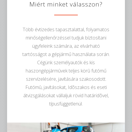
Miért minket válasszon?
Több évtizedes tapasztalattal, folyamatos
minőségellenőrzéssel tudjuk bíztosítani
ügyfeleink számára, az elvárható
tartósságot a gépjármű használata során.
Cégünk személyautók és kis
haszongépjármûvek teljes körû futómű
szervízelésére, javítására szakosodott.
Futómû, javításokat, Idõszakos és eseti
átvizsgálásokat vállaljuk rövid határidõvel,
típusfüggetlenül.