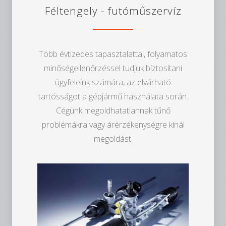
Féltengely - futóműszervíz
Több évtizedes tapasztalattal, folyamatos
minőségellenőrzéssel tudjuk bíztosítani
ügyfeleink számára, az elvárható
tartósságot a gépjármű használata során.
Cégünk megoldhatatlannak tűnő
problémákra vagy árérzékenységre kínál
megoldást.