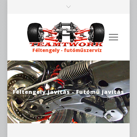
Féltengely - futóműszervíz
Féltengely javítás - Futómű javítás