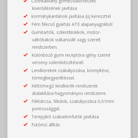
Csonkállvány gömbcsuklófészek
kiverődésének javítása
kormánykardánok javítása (új kereszttel
Fém fékcső gyártás ATE alapanyagokból
Gumitartók, szilentblokkok, motor-
váltóbakok vulkanizált vagy szerelt
rendszerben.
Különböző gumi receptóra igény szerint
verseny szilentkészítésnél.
Lendkerekek szabályozása, könnyítése,
tömegkiegyenlítéssel.
Kéttömegű lendkerék rendszerek
átalakítása hagyományos rendszerre.
Féktárcsa, fékdob, szabályozása 0,01mm
pontossággal.
Terepjáró szabadonfutók javítása
Futómű állítás