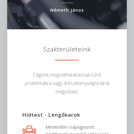
Németh János
Szakterületeink
Cégünk megoldhatatlannak tűnő
problémákra vagy árérzékenységre kínál
megoldást.
Hídtest - Lengőkarok
Mindenféle csapágyazott