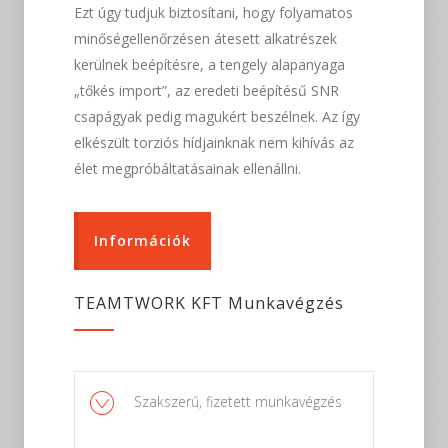
Ezt úgy tudjuk biztosítani, hogy folyamatos
minőségellenőrzésen átesett alkatrészek
kerülnek beépítésre, a tengely alapanyaga
„tőkés import”, az eredeti beépítésű SNR
csapágyak pedig magukért beszélnek. Az így
elkészült torziós hídjainknak nem kihívás az
élet megpróbáltatásainak ellenállni.
Információk
TEAMTWORK KFT Munkavégzés
Szakszerű, fizetett munkavégzés