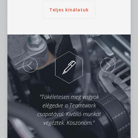
Teljes kínálatuk
"Tökéletesen meg vagyok
"
elégedve a Teamtwork
csapatával. Kiválló munkát
futó
végeztek. Köszönöm."