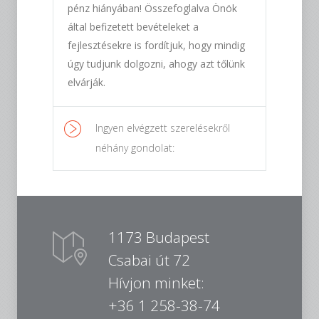
pénz hiányában! Összefoglalva Önök
által befizetett bevételeket a
fejlesztésekre is fordítjuk, hogy mindig
úgy tudjunk dolgozni, ahogy azt tőlünk
elvárják.
Ingyen elvégzett szerelésekről
néhány gondolat:
1173 Budapest
Csabai út 72
Hívjon minket:
+36 1 258-38-74