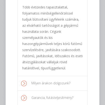
Több évtizedes tapasztalattal,
folyamatos minőségellenőrzéssel
tudjuk bíztosítani ügyfeleink számára,
az elvárható tartósságot a gépjármű
használata során. Cégünk
személyautók és kis
haszongépjármûvek teljes körû futómű
szervízelésére, javítására szakosodott.
Futómû, javításokat, Idõszakos és eseti
átvizsgálásokat vállaljuk rövid
határidõvel, típusfüggetlenül.
Milyen árakon dolgozunk?
Garancia, futásteljesítmény?