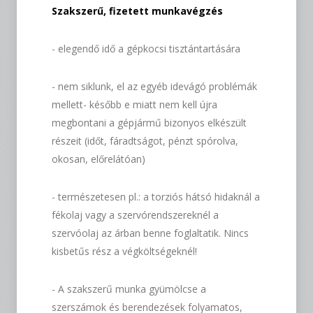
Szakszerű, fizetett munkavégzés
- elegendő idő a gépkocsi tisztántartására
- nem siklunk, el az egyéb idevágó problémák
mellett- később e miatt nem kell újra
megbontani a gépjármű bizonyos elkészült
részeit (időt, fáradtságot, pénzt spórolva,
okosan, előrelátóan)
- természetesen pl.: a torziós hátsó hidaknál a
fékolaj vagy a szervórendszereknél a
szervóolaj az árban benne foglaltatik. Nincs
kisbetűs rész a végköltségeknél!
- A szakszerű munka gyümölcse a
szerszámok és berendezések folyamatos,