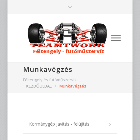
Féltengely - futóműszervíz
Munkavégzés
Féltengely és futóműszervíz:
KEZDŐOLDAL
/
Munkavégzés
Kormánygép javítás - felújítás