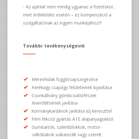
- Az ajánlat nem mindig ugyanaz a fizetéskor,
mint érdeklődés esetén – ez kompenzáció a
szolgáltatónak az ingyen munkájához?!
További tevékenységeink
Merevhidak függőcsapszegezése
Kerékagy csapágy felületeinek kijavítása
Csonkállvány gömbcsuklófészek
kiverődésének javítása
kormánykardánok javítása (új kereszttel
Fém fékcső gyártás ATE alapanyagokból
Gumitartók, szilentblokkok, motor-
váltóbakok vulkanizált vagy szerelt