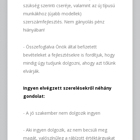
szükség szerinti cseréje, valamint az új típusú
munkákhoz (újabb modellek)
szerszámfejlesztés. Nem gányolás pénz
hiányában!
- Összefoglalva Önök által befizetett
bevételeket a fejlesztésekre is fordítjuk, hogy
mindig úgy tudjunk dolgozni, ahogy azt tőlünk
elvárják.
Ingyen elvégzett szerelésekről néhány
gondolat:
-
A jó szakember nem dolgozik ingyen
- Aki ingyen dolgozik, az nem becsüli meg
magát, valószínűleg a rábízott értéktárgyakat